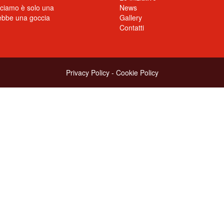
cciamo è solo una
News
rebbe una goccia
Gallery
Contatti
Privacy Policy
-
Cookie Policy