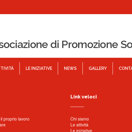
sociazione di Promozione So
TTIVITÀ
LE INIZIATIVE
NEWS
GALLERY
CONTA
Link veloci
l proprio lavoro
Chi siamo
are
Le attività
Le iniziative