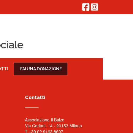
ciale
TTI
FAI UNA DONAZIONE
Contatti
Associazione Il Balzo
Via Ceriani, 14 - 20153 Milano
T +39 02 9163 8697