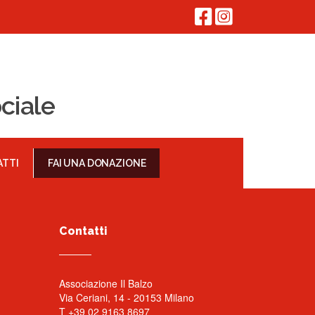
ciale
TTI
FAI UNA DONAZIONE
Contatti
Associazione Il Balzo
Via Ceriani, 14 - 20153 Milano
T +39 02 9163 8697