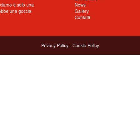
cciamo è solo una
News
rebbe una goccia
Gallery
Contatti
Privacy Policy
-
Cookie Policy