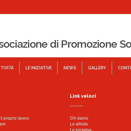
sociazione di Promozione So
TTIVITÀ
LE INIZIATIVE
NEWS
GALLERY
CONTA
Link veloci
l proprio lavoro
Chi siamo
are
Le attività
Le iniziative